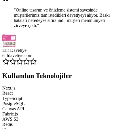
"Online tasarım ve önizleme sistemi sayesinde
müşterilerimiz
tam istedikleri davetiyeyi
alıyor. Baskı
hataları neredeyse sıfıra indi, müşteri memnuniyeti
zirveye çıktı."
Elif Davetiye
elifdavetiye.com
Kullanılan Teknolojiler
Next.js
React
TypeScript
PostgreSQL
Canvas API
Fabric.js
AWS S3
Redis