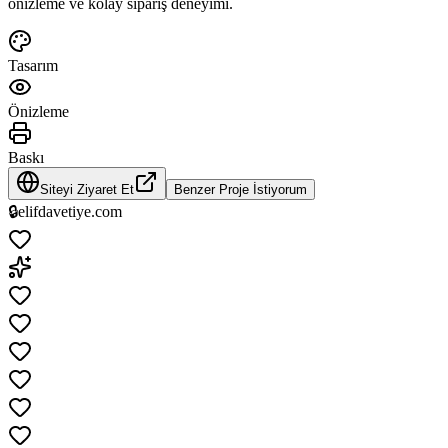
önizleme ve
kolay sipariş
deneyimi.
Tasarım
Önizleme
Baskı
Siteyi Ziyaret Et
Benzer Proje İstiyorum
🔒
elifdavetiye.com