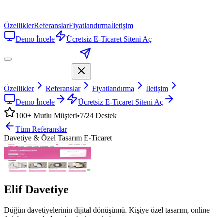
Özellikler
Referanslar
Fiyatlandırma
İletişim
Demo İncele
Ücretsiz E-Ticaret Siteni Aç
Özellikler
Referanslar
Fiyatlandırma
İletişim
Demo İncele
Ücretsiz E-Ticaret Siteni Aç
100+
Mutlu Müşteri
•
7/24
Destek
Tüm Referanslar
Davetiye & Özel Tasarım E-Ticaret
Elif Davetiye
Düğün davetiyelerinin dijital dönüşümü.
Kişiye özel tasarım
, online