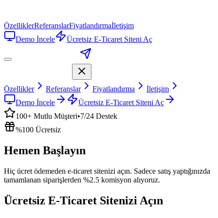
Özellikler
Referanslar
Fiyatlandırma
İletişim
Demo İncele
Ücretsiz E-Ticaret Siteni Aç
Özellikler
Referanslar
Fiyatlandırma
İletişim
Demo İncele
Ücretsiz E-Ticaret Siteni Aç
100+
Mutlu Müşteri
•
7/24
Destek
%100 Ücretsiz
Hemen
Başlayın
Hiç ücret ödemeden e-ticaret sitenizi açın. Sadece satış yaptığınızda
tamamlanan siparişlerden %2.5 komisyon alıyoruz.
Ücretsiz E-Ticaret Sitenizi Açın