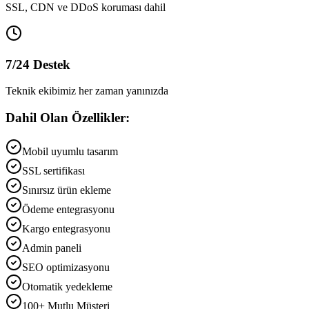
SSL, CDN ve DDoS koruması dahil
7/24 Destek
Teknik ekibimiz her zaman yanınızda
Dahil Olan Özellikler:
Mobil uyumlu tasarım
SSL sertifikası
Sınırsız ürün ekleme
Ödeme entegrasyonu
Kargo entegrasyonu
Admin paneli
SEO optimizasyonu
Otomatik yedekleme
100+
Mutlu Müşteri